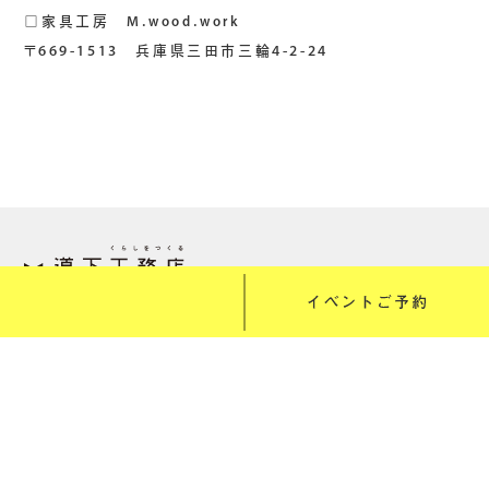
□家具工房 M.wood.work
〒669-1513 兵庫県三田市三輪4-2-24
大切にしたいこと
みちしたのくらし
三代継ぐ家とは
しつらえのこと
みちしたの家
土地のこと
スタッフのこと
ちょうどいい家具
ニュース・イベント
家づくりの流れ