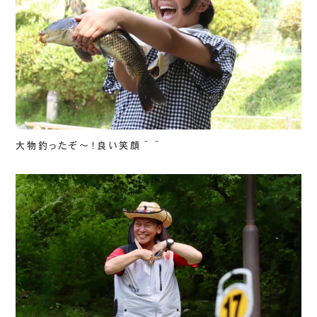
大物釣ったぞ～！良い笑顔＾＾