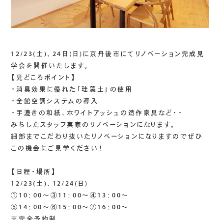
12/23(土)、24日(日)に京丹後市にてリノベーション完成見
学会を開催いたします。
【見どころポイント】
・消臭効果に優れた「珪藻土」の使用
・全館空調システムの導入
・手漉きの和紙、ホワイトアッシュの造作家具など・・
みちしたスタッフ実家のリノベーションになります。
細部までこだわり抜いたリノベーションになりますのでぜひ
この機会にご見学ください！
【日程・場所】
12/23(土)、12/24(日)
①10：00～③11：00～④13：00～
⑤14：00～⑥15：00～⑦16：00～
※完全予約制