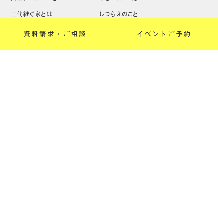
三代継ぐ家とは
しつらえのこと
みちしたの家
土地のこと
スタッフのこと
ちょうどいい家具
ニュース・イベント
家づくりの流れ
リノベーション
ブログ
オーナー様へ
価格のこと
リクルート
会社概要
Copyright (C) 株式会社道下工務店 All Rights Reserved.
web design:
OKEYA INC