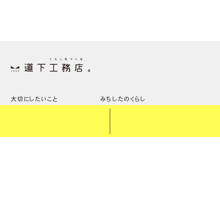
大切にしたいこと
みちしたのくらし
三代継ぐ家とは
しつらえのこと
みちしたの家
土地のこと
スタッフのこと
ちょうどいい家具
ニュース・イベント
家づくりの流れ
リノベーション
ブログ
オーナー様へ
価格のこと
リクルート
会社概要