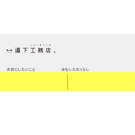
大切にしたいこと
みちしたのくらし
三代継ぐ家とは
しつらえのこと
みちしたの家
土地のこと
スタッフのこと
ちょうどいい家具
ニュース・イベント
家づくりの流れ
リノベーション
ブログ
オーナー様へ
価格のこと