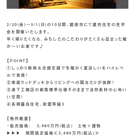
2/20(金)～3/1(日)の10日間、綾部市にて建売住宅の見学
会を開催いたします。
早く帰りたくなる、みちしたのこだわりがたくさん詰まった暖
か～いお家です♪
【POINT】
①しっかり断熱＆全館空調で冬暖かく夏涼しいをハイレベ
ルで実現！
②南面ウッドデッキからリビングへの陽当たりが抜群！
③道下工務店の新築標準仕様そのままで自然素材の心地い
い空間！
④長期優良住宅、耐震等級3
【物件概要】
・販売価格： 3,980万円(税込) 土地＋建物
▶▶▶ 期間限定価格≪3,480万円(税込)≫