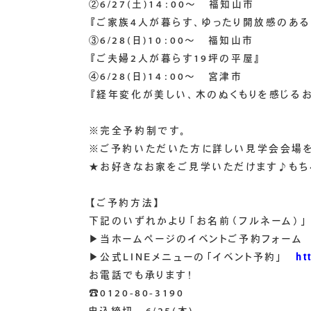
②6/27(土)14：00～ 福知山市
『ご家族4人が暮らす、ゆったり開放感のある
③6/28(日)10：00～ 福知山市
『ご夫婦2人が暮らす19坪の平屋』
④6/28(日)14：00～ 宮津市
『経年変化が美しい、木のぬくもりを感じる
※完全予約制です。
※ご予約いただいた方に詳しい見学会会場を
★お好きなお家をご見学いただけます♪もち
【ご予約方法】
下記のいずれかより「お名前（フルネーム）」
▶当ホームページのイベントご予約フォー
▶公式LINEメニューの「イベント予約」
ht
お電話でも承ります！
☎0120-80-3190