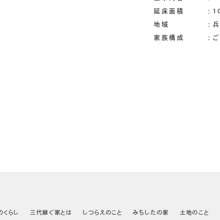
延床面積 ：100
地域 ：兵庫
家族構成 ：ご夫
のくらし
三代継ぐ家とは
しつらえのこと
みちしたの家
土地のこと