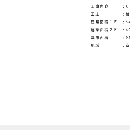
工事内容 ：リノ
工法 ：軸組
建築面積１Ｆ ：54
建築面積２Ｆ ：40
延床面積 ：95
地域 ：京