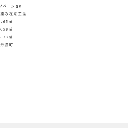
ベーショn
み在来工法
.65㎡
.58㎡
.23㎡
丹波町