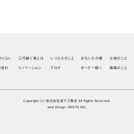
のくらし
三代継ぐ家とは
しつらえのこと
みちしたの家
土地のこと
の流れ
リノベーション
ブログ
オーナー様へ
価格のこと
Copyright (C) 株式会社道下工務店 All Rights Reserved.
web design:
OKEYA INC