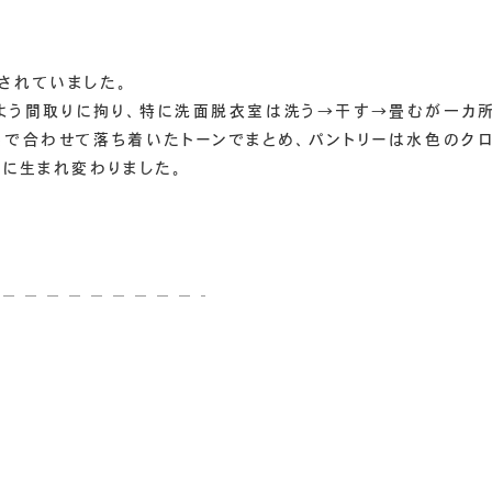
されていました。
よう間取りに拘り、特に洗面脱衣室は洗う→干す→畳むが一カ所
系で合わせて落ち着いたトーンでまとめ、パントリーは水色のク
に生まれ変わりました。